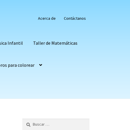
Acerca de
Contáctanos
sica Infantil
Taller de Matemáticas
bros para colorear
uches
Laboratorios Didácticos
s
Tapetes Musicales
Trilogía del Aprendizaje
Buscar: