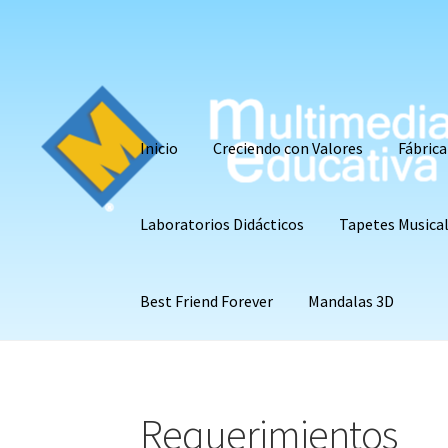
Saltar
Ir
a
al
navegación
contenido
Inicio
Creciendo con Valores
Fábrica
Laboratorios Didácticos
Tapetes Musica
Best Friend Forever
Mandalas 3D
Inicio
Acerca de
Alfombras Didácticas
Coloris
Requerimientos
Libros para colorear
Literatura Clásica Infant