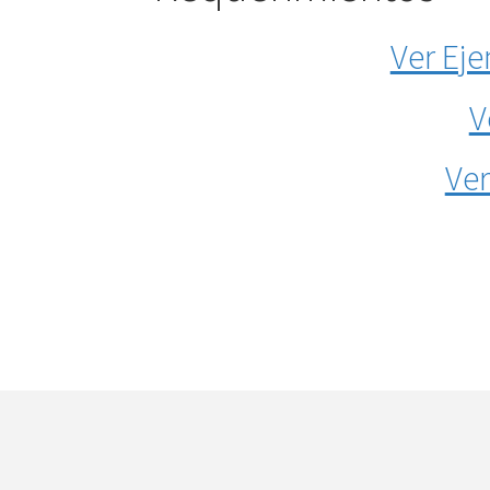
Best Friend Forever
Mandalas 3D
Ver Ej
V
Ver