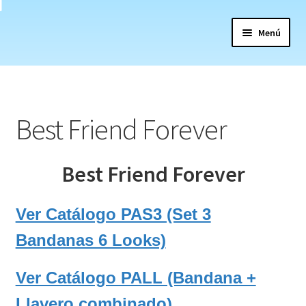
Saltar
Ir
Menú
a
al
navegación
contenido
Inicio
Acerca de
Best Friend Forever
Alfombras Didácticas
Best Friend Forever
Colorisaurios
Contáctanos
Ver Catálogo PAS3 (Set 3
Bandanas 6 Looks)
Creciendo con Valores
Ver Catálogo PALL (Bandana +
Cuquitas
Llavero combinado)