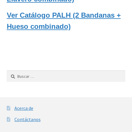
Fábrica de Peluches
Ver Catálogo PALH (2 Bandanas +
Laboratorios Didácticos
Hueso combinado)
Libros para colorear
Literatura Clásica Infantil
Requerimientos
Buscar:
Taller de Lectura Infantil
Cuentos Clásicos
Acerca de
PintaCuentos
Contáctanos
Teatro para títeres